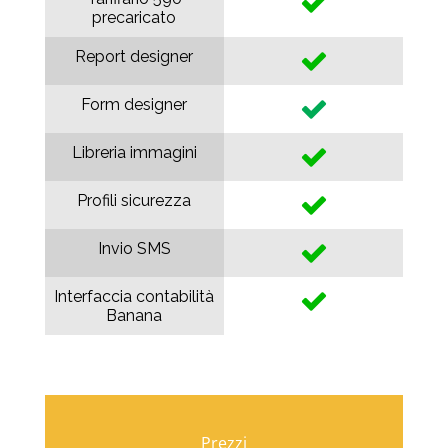
precaricato
Report designer
Form designer
Libreria immagini
Profili sicurezza
Invio SMS
Interfaccia contabilità
Banana
Prezzi