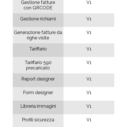
Gestione fatture
V1
con QRCODE
Gestione richiami
V1
Generazione fatture da
V1
righe visite
Tariffario
V1
Tariffario 590
V1
precaricato
Report designer
V1
Form designer
V1
Libreria immagini
V1
Profili sicurezza
V1