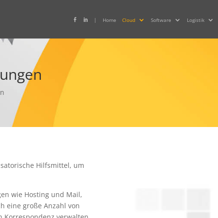
|
Home
Cloud
Software
Logistik


sungen
en
atorische Hilfsmittel, um
gen wie Hosting und Mail,
ch eine große Anzahl von
 Korrespondenz verwalten.