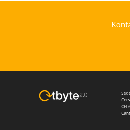
Konta
Sede
Cors
CH-6
Cant